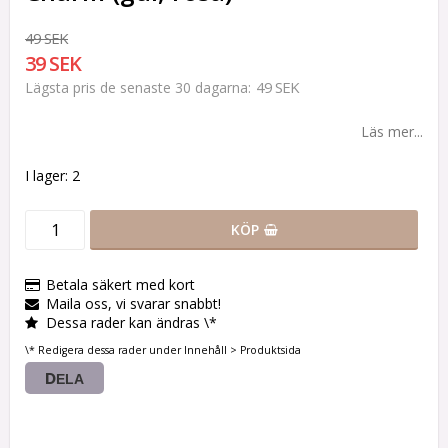
49 SEK
39 SEK
49 SEK
Lägsta pris de senaste 30 dagarna
Läs mer...
I lager: 2
KÖP
Betala säkert med kort
Maila oss, vi svarar snabbt!
Dessa rader kan ändras \*
\* Redigera dessa rader under Innehåll > Produktsida
DELA