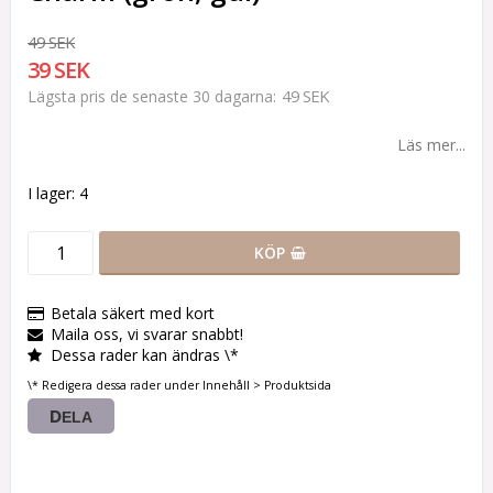
49 SEK
39 SEK
49 SEK
Lägsta pris de senaste 30 dagarna
Läs mer...
I lager: 4
KÖP
Betala säkert med kort
Maila oss, vi svarar snabbt!
Dessa rader kan ändras \*
\* Redigera dessa rader under Innehåll > Produktsida
DELA