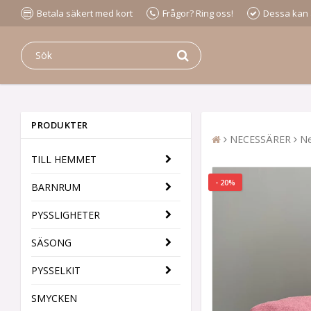
Betala säkert med kort
Frågor? Ring oss!
Dessa kan
PRODUKTER
NECESSÄRER
Ne
TILL HEMMET
- 20%
BARNRUM
PYSSLIGHETER
SÄSONG
PYSSELKIT
SMYCKEN