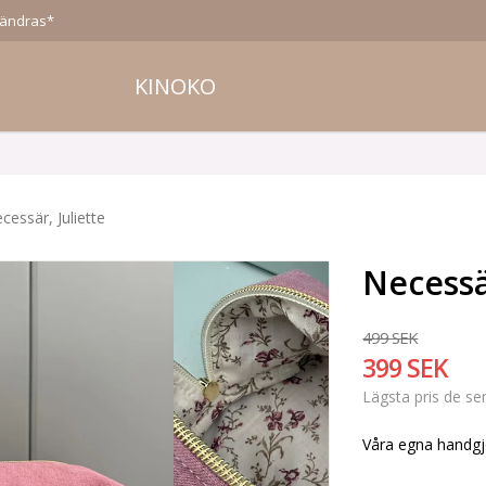
 ändras*
KINOKO
cessär, Juliette
Necessär
499 SEK
399 SEK
Lägsta pris de s
Våra egna handgj