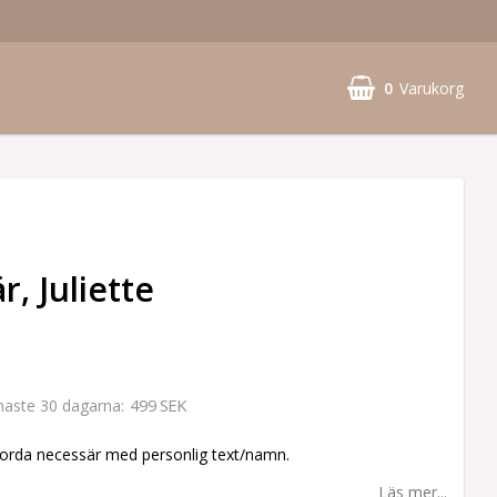
0
Varukorg
, Juliette
499 SEK
enaste 30 dagarna
orda necessär med personlig text/namn.
Läs mer...