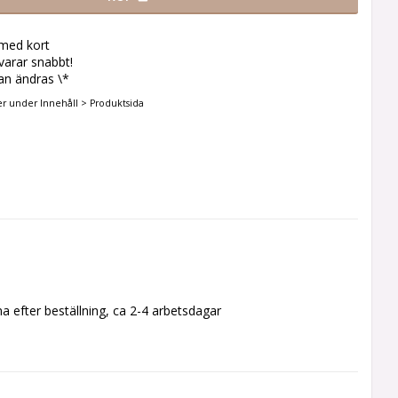
 med kort
svarar snabbt!
an ändras \*
er under Innehåll > Produktsida
a efter beställning, ca 2-4 arbetsdagar 